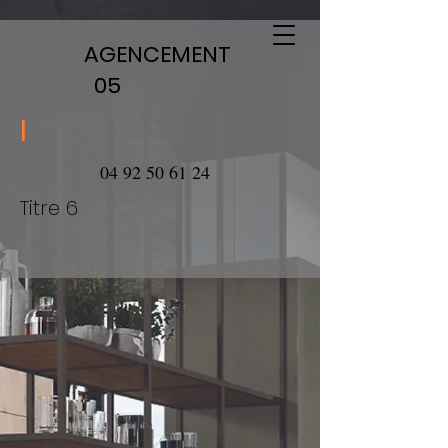
AGENCEMENT
05
l
04 92 50 61 24
Titre 6