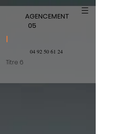
AGENCEMENT
05
l
04 92 50 61 24
Titre 6