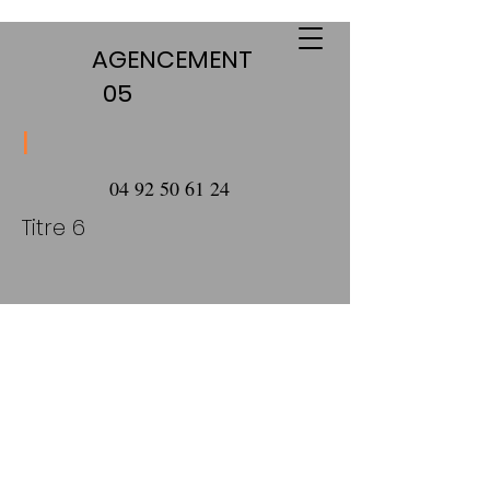
AGENCEMENT
05
l
04 92 50 61 24
Titre 6