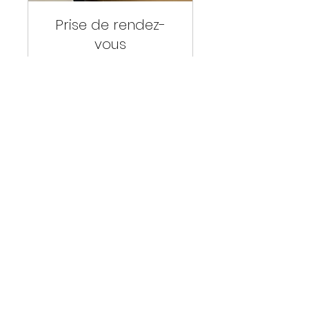
Prise de rendez-
vous
1 h 30 min
Réserver
Agencement05
lopezagencement05@gmail.com
04 92 50 61 24
© 2024 par Agencement05. Créé avec Wix.com